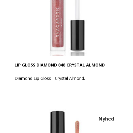
applikator eller med EVAGARDEN Lip Brush n°3. Kan
bruges alene på læberne eller oven på læbestift for at
tilføje dimension og volumen til læber
LIP GLOSS DIAMOND 848 CRYSTAL ALMOND
Diamond Lip Gloss - Crystal Almond.
Oplev en glans så intens, at dine læber stråler som
diamanter – voluminøse, forførende og
uimodståelige.
Den unikke formel er fyldt med multifacetterede
perlemikrosfærer, der fanger og reflekterer lyset fra
Nyhed
alle vinkler, så dine læber funkler med en eksklusiv
diamant-effekt.