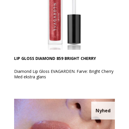
med bare ét strøg.
Anvendelse:
Den kan påføres direkte på læberne med sin
applikator eller med EVAGARDEN Lip Brush nr. 3.
Den kan bruges alene eller efter at have tegnet
læbekonturen med en blyant for at øge dens hold og
definition.
For en 3D og ekstremt trendy effekt, påfør over
læbestiften som topcoat, på hjertet af læberne.
LIP GLOSS DIAMOND 859 BRIGHT CHERRY
Diamond Lip Gloss EVAGARDEN. Farve: Bright Cherry
Med ekstra glans
Diamond Gloss EVAGARDEN er en lipgloss med
ekstra glans, som giver dine læber et voluminøst og
skinnende udseende som diamanter!
Den indeholder små perler, der reflekterer lyset og
Nyhed
giver en diamant-lignende glans. Lipglossen er
behagelig at have på, fordeler sig jævnt og dækker
læberne med en let og fugtgivende film.