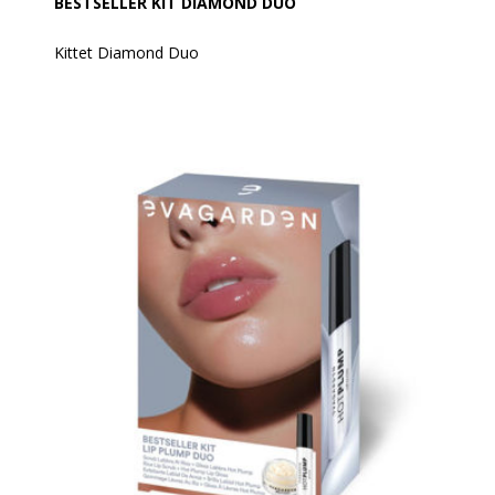
BESTSELLER KIT DIAMOND DUO
Kittet Diamond Duo
Indhold:
Mascara Magnificient + Gloss Diamond 856