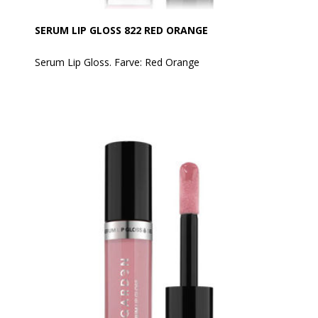
SERUM LIP GLOSS 822 RED ORANGE
Serum Lip Gloss. Farve: Red Orange
Glamorøs fugtgivende skønhedsbehandling til
læberne - den perfekte symbiose mellem make-up og
pleje.
Få smukke læber med mange værdifulde og nærende
ingredienser. Læbernes celler styrkes og sprukne,
tørre læber næres og plejes.
Luksuriøs og nærende, blød som silke, giver den
beskyttelse, glans og farve til læberne uden at klistre.
Formuleret med 89% ingredienser af naturlig
oprindelse, herunder den helt nye "You Butter Believe
Complex": en kraftfuld infusion af 8 forskellige slagts
butter, som er fyldt med næringsstoffer, som giver
læberne intens og nærende fugt, hver gang man
bærer det. (Murumuru, Shea, Mango, Kokum, Kakao,
Babassu, Monoi de Tahiti, Cupuacu).