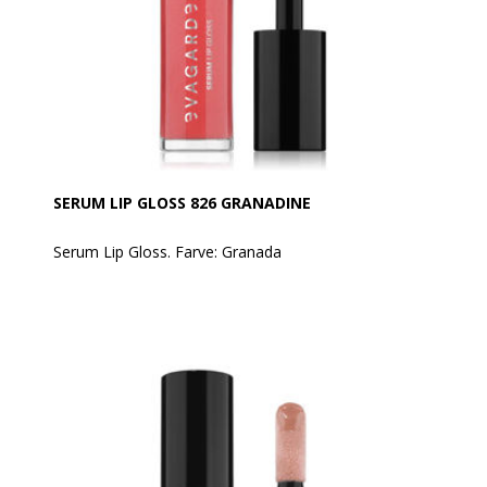
applikator eller med EVAGARDEN Læbepensel nr. 3.
Det kan bruges alene på læberne eller oven på
læbestift for at tilføje dimension, komfort og
volumen til læberne.
SERUM LIP GLOSS 826 GRANADINE
Serum Lip Gloss. Farve: Granada
Glamorøs fugtgivende skønhedsbehandling til
læberne - den perfekte symbiose mellem make-up og
pleje.
Få smukke læber med mange værdifulde og nærende
ingredienser. Læbernes celler styrkes og sprukne,
tørre læber næres og plejes.
Luksuriøs og nærende, blød som silke, giver den
beskyttelse, glans og farve til læberne uden at klistre.