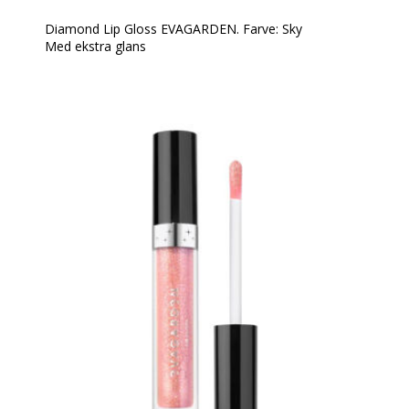
Diamond Lip Gloss EVAGARDEN. Farve: Sky
Med ekstra glans
Diamond Gloss EVAGARDEN er en lipgloss med
ekstra glans, som giver dine læber et voluminøst og
skinnende udseende som diamanter!
Den indeholder små perler, der reflekterer lyset og
giver en diamant-lignende glans. Lipglossen er
behagelig at have på, fordeler sig jævnt og dækker
læberne med en let og fugtgivende film.
Den holder godt og er ikke klistret.
Formlen er beriget med lotusblomstekstrakt, som har
beskyttende og anti-aging egenskaber. Den plejer
dine læber og gør dem synligt glattere og fyldigere
med bare ét strøg.
Anvendelse:
Den kan påføres direkte på læberne med sin
applikator eller med EVAGARDEN Lip Brush nr. 3.
Den kan bruges alene eller efter at have tegnet
læbekonturen med en blyant for at øge dens hold og