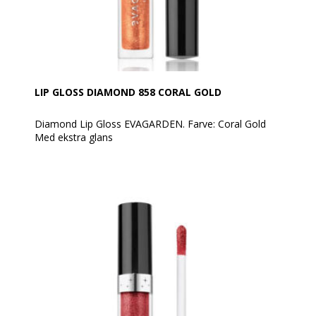
applikator eller med EVAGARDEN Lip Brush nr. 3.
Den kan bruges alene eller efter at have tegnet
læbekonturen med en blyant for at øge dens hold og
definition.
For en 3D og ekstremt trendy effekt, påfør over
læbestiften som topcoat, på hjertet af læberne.
LIP GLOSS DIAMOND 858 CORAL GOLD
Diamond Lip Gloss EVAGARDEN. Farve: Coral Gold
Med ekstra glans
Diamond Gloss EVAGARDEN er en lipgloss med
ekstra glans, som giver dine læber et voluminøst og
skinnende udseende som diamanter!
Den indeholder små perler, der reflekterer lyset og
giver en diamant-lignende glans. Lipglossen er
behagelig at have på, fordeler sig jævnt og dækker
læberne med en let og fugtgivende film.
Den holder godt og er ikke klistret.
Formlen er beriget med lotusblomstekstrakt, som har
beskyttende og anti-aging egenskaber. Den plejer
dine læber og gør dem synligt glattere og fyldigere