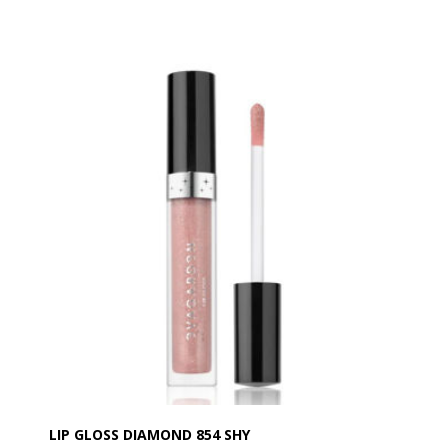
Diamond Gloss EVAGARDEN er en lipgloss med
ekstra glans, som giver dine læber et voluminøst og
skinnende udseende som diamanter!
Den indeholder små perler, der reflekterer lyset og
giver en diamant-lignende glans. Lipglossen er
behagelig at have på, fordeler sig jævnt og dækker
læberne med en let og fugtgivende film.
Den holder godt og er ikke klistret.
Formlen er beriget med lotusblomstekstrakt, som har
beskyttende og anti-aging egenskaber. Den plejer
dine læber og gør dem synligt glattere og fyldigere
med bare ét strøg.
Anvendelse:
Den kan påføres direkte på læberne med sin
applikator eller med EVAGARDEN Lip Brush nr. 3.
Den kan bruges alene eller efter at have tegnet
læbekonturen med en blyant for at øge dens hold og
definition.
For en 3D og ekstremt trendy effekt, påfør over
læbestiften som topcoat, på hjertet af læberne.
LIP GLOSS DIAMOND 854 SHY