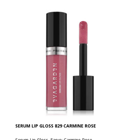
Luksuriøs og nærende, blød som silke, giver den
beskyttelse, glans og farve til læberne uden at klistre.
Formuleret med 89% ingredienser af naturlig
oprindelse, herunder den helt nye "You Butter Believe
Complex": en kraftfuld infusion af 8 forskellige slagts
butter, som er fyldt med næringsstoffer, som giver
læberne intens og nærende fugt, hver gang man
bærer det. (Murumuru, Shea, Mango, Kokum, Kakao,
Babassu, Monoi de Tahiti, Cupuacu).
Anvendelse:
Det kan påføres direkte på læberne med sin
applikator eller med EVAGARDEN Læbepensel nr. 3.
Det kan bruges alene på læberne eller oven på
læbestift for at tilføje dimension, komfort og
volumen til læberne.
SERUM LIP GLOSS 829 CARMINE ROSE
Serum Lip Gloss. Farve: Carmine Rose