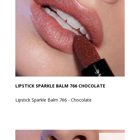
Den holder godt og er ikke klistret.
Formlen er beriget med lotusblomstekstrakt, som har
beskyttende og anti-aging egenskaber. Den plejer
dine læber og gør dem synligt glattere og fyldigere
med bare ét strøg.
Anvendelse:
Den kan påføres direkte på læberne med sin
applikator eller med EVAGARDEN Lip Brush nr. 3.
Den kan bruges alene eller efter at have tegnet
læbekonturen med en blyant for at øge dens hold og
definition.
For en 3D og ekstremt trendy effekt, påfør over
læbestiften som topcoat, på hjertet af læberne.
LIPSTICK SPARKLE BALM 766 CHOCOLATE
Lipstick Sparkle Balm 766 - Chocolate
Glans og fugt i ét strøg!
Sparkle Balm Lipstick er dit nye must-have: En
luksuriøs læbebalsam i stick-form, omsluttet af et
glitrende lag shimmer, der giver fugt, glans og
komfort – alt på én gang.