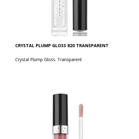
CRYSTAL PLUMP GLOSS 820 TRANSPARENT
Crystal Plump Gloss. Transparent
Den gennemsigtige EVAGARDEN gloss, der bliver en
rigtig skønhedsbehandling til læberne
Den indeholder et kompleks af aktive ingredienser,
kaldet Sym3D, for en ekstraordinær buttet (volumen)
og antioxidant effekt, som minimerer læbernes linjer
og små rynker.
Den klistrer ikke og smelter på læberne med et
opbyggeligt og langtidsholdbart resultat.
Den kan påføres direkte på læberne med sin