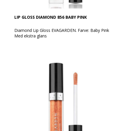
definition.
For en 3D og ekstremt trendy effekt, påfør over
læbestiften som topcoat, på hjertet af læberne.
LIP GLOSS DIAMOND 856 BABY PINK
Diamond Lip Gloss EVAGARDEN. Farve: Baby Pink
Med ekstra glans
Diamond Gloss EVAGARDEN er en lipgloss med
ekstra glans, som giver dine læber et voluminøst og
skinnende udseende som diamanter!
Den indeholder små perler, der reflekterer lyset og
giver en diamant-lignende glans. Lipglossen er
behagelig at have på, fordeler sig jævnt og dækker
læberne med en let og fugtgivende film.
Den holder godt og er ikke klistret.
Formlen er beriget med lotusblomstekstrakt, som har
beskyttende og anti-aging egenskaber. Den plejer
dine læber og gør dem synligt glattere og fyldigere
med bare ét strøg.
Anvendelse:
Den kan påføres direkte på læberne med sin