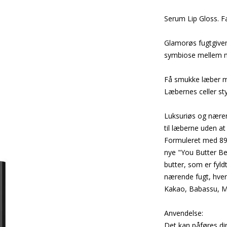
Serum Lip Gloss. F
Glamorøs fugtgiven
symbiose mellem m
Få smukke læber m
Læbernes celler st
Luksuriøs og næren
til læberne uden at 
Formuleret med 89%
nye "You Butter Bel
butter, som er fyl
nærende fugt, hve
Kakao, Babassu, Mo
Anvendelse:
Det kan påføres di