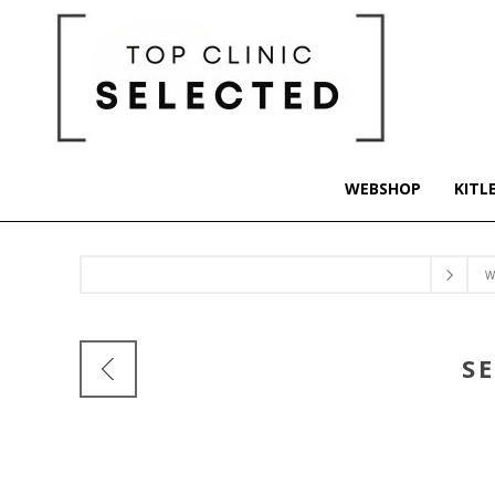
WEBSHOP
KITL
W
S