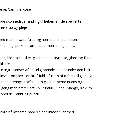
arve: Carmine Rose
de skønhedsbehandling til læberne - den perfekte
ake-up og pleje.
ed mange værdifulde og nærende ingredienser.
yrkes og sprukne, tørre læber næres og plejes.
de, blød som silke, giver den beskyttelse, glans og farve
klistre.
 ingredienser af naturlig oprindelse, herunder den helt
ieve Complex": en kraftfuld infusion af 8 forskellige slagts
dt med næringsstoffer, som giver læberne intens og
r gang man bærer det. (Murumuru, Shea, Mango, Kokum,
noi de Tahiti, Cupuacu).
rekte på læberne med sin applikator eller med