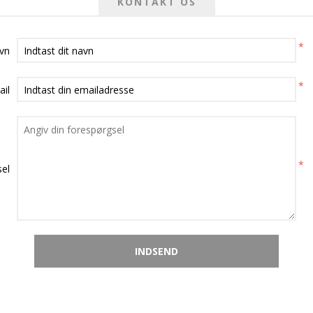
KONTAKT OS
*
avn
*
ail
*
el