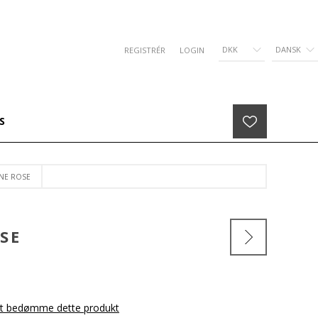
DKK
DANSK
REGISTRÉR
LOGIN
S
INE ROSE
SE
 at bedømme dette produkt