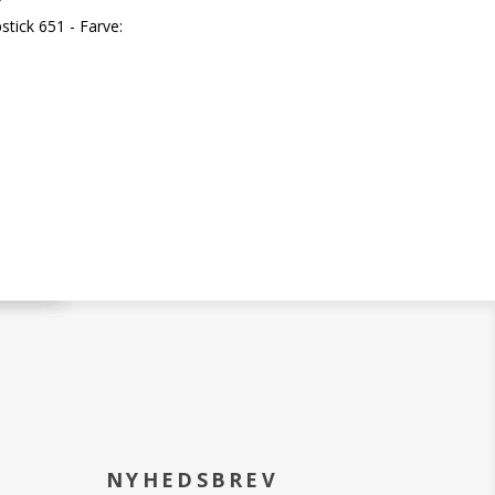
stick 651 - Farve:
re Matte Lipstick
t af ren,
et og
ar farve med en
 – i en ultratynd
drig før. Den giver
komfort og lethed.
 af
ere og
keramiske
der gør læberne
og fyldige. Den mest
tte læbestift
turen op med en
arve, der matcher
NYHEDSBREV
or at øge