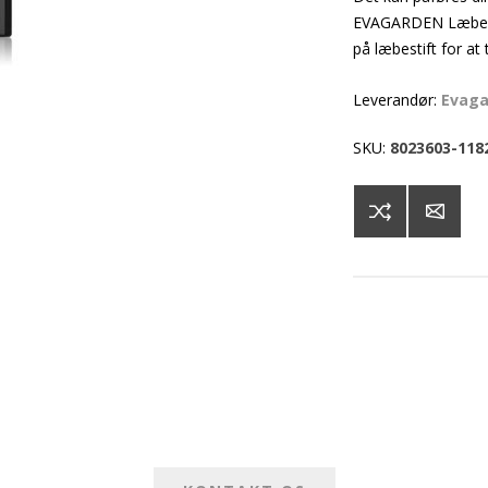
EVAGARDEN Læbepen
på læbestift for at
Leverandør:
Evag
SKU:
8023603-118