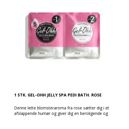
normalt.
En super behagelig spa-oplevelse, som lindrer trætte
og ømme fødder.
Med aromatiske planteingredienser, som forskønner
pedi-spaoplevelsen.
AvryBeauty Gel-Ohh er fri for skadelige kemikalier og
konserveringsmidler og er fuld bionedbrydeligt.
ANVENDELSE
Tilføj pakke nr. 1 i 5 liter varmt vand, og det vil
forvandle sig til skøn gelé (slush Ice) med det samme.
Når man ønsker at afslutte fodbadet skal tilføjes
pakke nr. 2 i badet, for at opløse geléen. Så simpelt.
BEMÆRK: Tænd ikke spabadet eller drænet, før det er
helt fortyndet!
1 STK. GEL-OHH JELLY SPA PEDI BATH. ROSE
Denne lette blomsteraroma fra rose sætter dig i et
afslappende humør og giver dig en beroligende og
behagelig Jelly-spa pedicure.