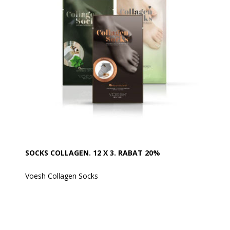
- Bubble Soak
- Sugar Scrub
- Bubble Masque
- Massage Butter
SOCKS COLLAGEN. 12 X 3. RABAT 20%
Voesh Collagen Socks
Pakket med 12 x 3 stk. og med indhold af:
- 12 stk. Collagen Socks Argan Oil
- 12 stk. Collagen Socks Peppermint and Herb
- 12 stk. Collagen Socks Cannabis