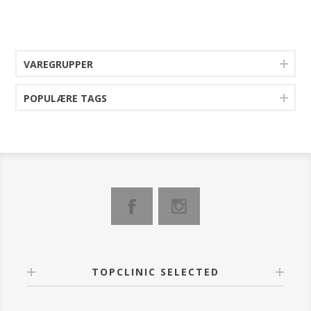
Pakken består af:
- 20 stk. Collagen Socks Peppermint
- 20 stk. Collagen Socks Argan Oil
- 10 stk. Collagen Socks med CBD Seed Oil
VAREGRUPPER
POPULÆRE TAGS
TOPCLINIC SELECTED