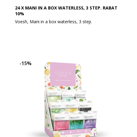
helt fortyndet!
24 X MANI IN A BOX WATERLESS, 3 STEP. RABAT
10%
Voesh, Mani in a box waterless, 3 step.
Er pakket med 8 x 3 stk. og med indhold af:
- 8 stk Green Tea
- 8 stk. Lavendel
- 8 stk. Vitamin
-15%
Ønskes en anden sammensætning, kan det skrives
under bemærkning ved bestillingen.
Den reneste og mest hygiejniske spa manicure
løsning. Beriget med nøgle ingredienser til at give dine
hænderne den ernæring, det har brug for. Hvert
produkt er individuelt pakket med den rigtige mængde
for en enkelt manicure.
Med dette kit kan du udføre en manicure uden behov
for anvendelse af vand. Du skal blot fjerne peeling og
maske med et lunt/vådt håndklæde.