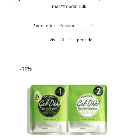
mail@topclinic.dk
Sorter efter
Vis
per side
-11%