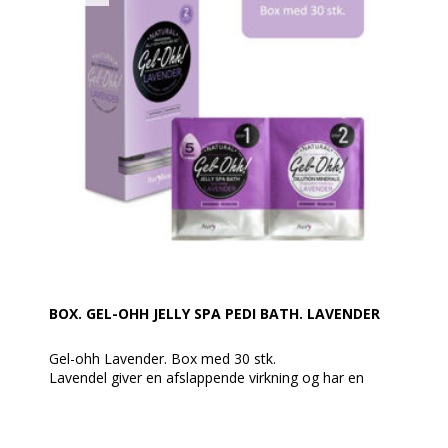
Med aromatiske planteingredienser, som forskønner
pedi-spaoplevelsen.
AvryBeauty Gel-Ohh er fri for skadelige kemikalier og
konserveringsmidler og er fuld bionedbrydeligt.
ANVENDELSE
Tilføj pakke nr. 1 i 5 liter varmt vand, og det vil
forvandle sig til skøn gelé (slush Ice) med det samme.
Når man ønsker at afslutte fodbadet skal tilføjes
pakke nr. 2 i badet, for at opløse geléen. Så simpelt.
BEMÆRK: Tænd ikke spabadet eller drænet, før det er
helt fortyndet!
BOX. GEL-OHH JELLY SPA PEDI BATH. LAVENDER
Gel-ohh Lavender. Box med 30 stk.
Lavendel giver en afslappende virkning og har en
beroligende effekt.
AvryBeauty Gel-Ohh Jelly Spa er den ultimative Spa-