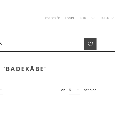
DKK
DANSK
REGISTRÉR
LOGIN
S
 'BADEKÅBE'
Vis
per side