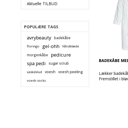
Aktuelle TILBUD
POPULÆRE TAGS
avrybeauty
badekåbe
gel-ohh
floringo
håndklæde
pedicure
morgenkåbe
BADEKÅBE ME
spa pedi
sugar scrub
voesh
voesh peeling
vaskeklud
Lækker badekå
Fremstillet i blø
voesh socks
Med 100% mikr
udvendig, 100
indvendig. Med
raglanærmer og
Badekåber som
anvendt af utal
verden over.