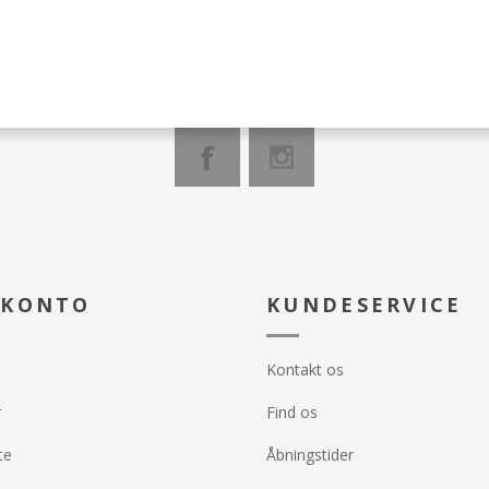
²
Vægt: 320 g / m²
Farve: Hvid
ard 100
Øko-Tex Standard 100
grader
Vask: Tåler 95 grader
 KONTO
KUNDESERVICE
Kontakt os
r
Find os
te
Åbningstider