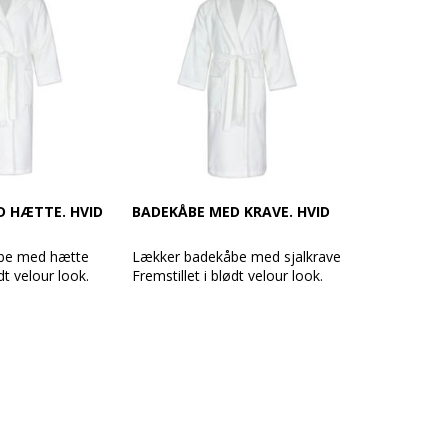
D HÆTTE. HVID
BADEKÅBE MED KRAVE. HVID
be med hætte
Lækker badekåbe med sjalkrave
dt velour look.
Fremstillet i blødt velour look.
ovelour
Med 100% mikrovelour
% bomuld
udvendig, 100% bomuld
 2 sidelommer,
indvendig. Med 2 sidelommer,
 bindebælte.
raglanærmer og bindebælte.
 denne er
Badekåber som denne er
lige hotelgæster
anvendt af utallige hotelgæster
verden over.