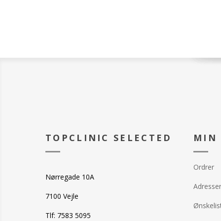
Vægt: 320 g / m
Farve: Hvid
Øko-Tex Stand
Vask: Tåler 95 
TOPCLINIC SELECTED
MIN
Ordrer
Nørregade 10A
Adresse
7100 Vejle
Ønskelis
Tlf: 7583 5095