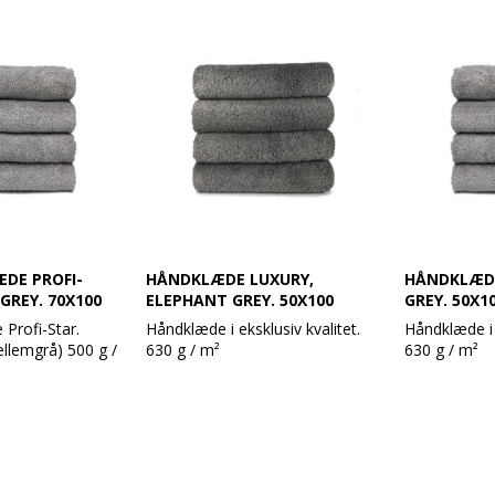
ke i vask.
og ændrer sig ikke i vask.
og ændrer sig
lse:
Produktbeskrivelse:
Produktbeskr
x 140 cm
Håndklæde 70 x 140 cm
Håndklæde 7
100% bomuld
100% bomul
²
Vægt: 630 g / m²
Vægt: 630 g 
rey
Farve:Middle Grey
Farve: Shale
g med en robust
Design: Glat og med en robust
Design: Glat
dobbelt søm
dobbelt søm
ard 100
Øko-Tex Standard 100
Øko-Tex Sta
grader
Vask: Tåler 95 grader
Vask: Tåler 
DE PROFI-
HÅNDKLÆDE LUXURY,
HÅNDKLÆDE
GREY. 70X100
ELEPHANT GREY. 50X100
GREY. 50X1
Profi-Star.
Håndklæde i eksklusiv kvalitet.
Håndklæde i e
llemgrå) 500 g /
630 g / m²
630 g / m²
Super lækre håndklæder i et
Super lækre 
læder er ideelle
moderne design.
moderne des
undet den høje
Håndklæderne har en meget høj
Håndklædern
tyrke. Er udført af
sugeevne og holder rigtig godt
sugeevne og 
 er både bløde
og ændrer sig ikke i vask.
og ændrer sig