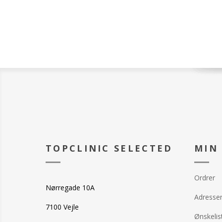
Håndklæde 50 
100% bomuld
Vægt: 630 g / m
Farve: Hvid
Design: Glat o
dobbelt søm
Øko-Tex Stand
Vask: Tåler 95 
TOPCLINIC SELECTED
MIN
Ordrer
Nørregade 10A
Adresse
7100 Vejle
Ønskelis