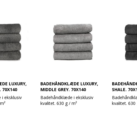
DE LUXURY,
BADEHÅNDKLÆDE LUXURY,
BADEHÅNDK
. 70X140
MIDDLE GREY. 70X140
SHALE. 70X
i eksklusiv
Badehåndklæde i eksklusiv
Badehåndklæ
 m²
kvalitet. 630 g / m²
kvalitet. 630
dklæder i et
Super lækre håndklæder i et
Super lækre 
.
moderne design.
moderne des
ar en meget høj
Håndklæderne har en meget høj
Håndklædern
der rigtig godt
sugeevne og holder rigtig godt
sugeevne og 