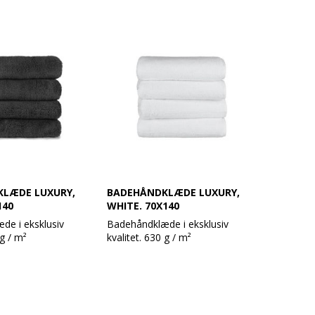
LÆDE LUXURY,
BADEHÅNDKLÆDE LUXURY,
140
WHITE. 70X140
de i eksklusiv
Badehåndklæde i eksklusiv
 g / m²
kvalitet. 630 g / m²
håndklæder i et
Super lækre håndklæder i et
ign.
moderne design.
e har en meget høj
Håndklæderne har en meget høj
holder rigtig godt
sugeevne og holder rigtig godt