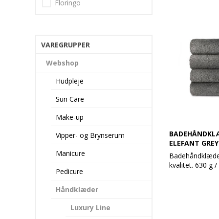
Floringo
VAREGRUPPER
Webshop
Hudpleje
Sun Care
Make-up
BADEHÅNDKLÆ
Vipper- og Brynserum
ELEFANT GREY
Manicure
Badehåndklæde 
kvalitet. 630 g /
Pedicure
Super lækre hån
Håndklæder
moderne design
Håndklæderne h
Luxury Line
sugeevne og hol