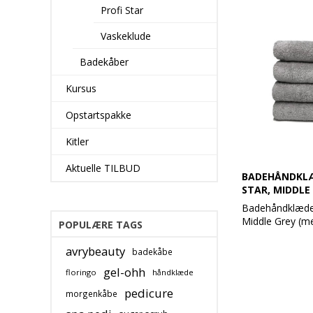
og ændrer sig ik
Profi Star
Produktbeskrive
Vaskeklude
Håndklæde 70 
100% bomuld
Badekåber
Vægt: 630 g / m
Farve: Eleant G
Kursus
Design: Glat o
dobbelt søm
Opstartspakke
Øko-Tex Stand
Vask: Tåler 95 
Kitler
Aktuelle TILBUD
BADEHÅNDKLÆ
STAR, MIDDLE 
Badehåndklæde 
Middle Grey (me
POPULÆRE TAGS
m²
avrybeauty
badekåbe
Profi Star håndk
gel-ohh
floringo
håndklæde
til wellness, gr
kvalitet og slids
pedicure
morgenkåbe
100% bomuld og