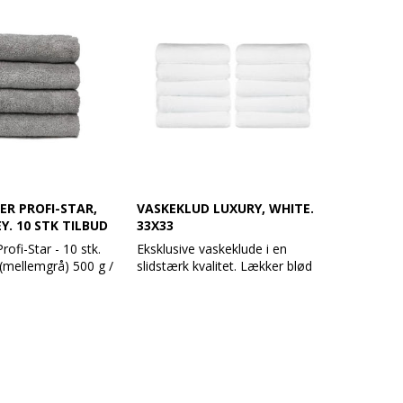
ivelse:
Produktbeskrivelse:
0 x 100 cm
Håndklæde 50 x 100 cm
d
100% bomuld
/ m²
Vægt: 630 g / m²
e Grey
Farve: Shale
 og med en robust
Design: Glat og med en robust
dobbelt søm
ndard 100
Øko-Tex Standard 100
95 grader
Vask: Tåler 95 grader
R PROFI-STAR,
VASKEKLUD LUXURY, WHITE.
Y. 10 STK TILBUD
33X33
ofi-Star - 10 stk.
Eksklusive vaskeklude i en
(mellemgrå) 500 g /
slidstærk kvalitet. Lækker blød
og ændrer sig ikke i vask.
åndklæder er ideelle
Produktbeskrivelse:
 grundet den høje
Håndklæde 33 x 33 cm
lidstyrke. Er udført af
100% bomuld
 og er både bløde
Vægt: 630 g / m²
sorberende, selv
Farve: Hvid
 vaske.
Design: Glat og med en robust