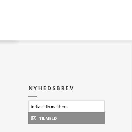
dobbelt søm
e er tykke med en
Øko-Tex Standard 100
 hvilket giver ekstra
Vask: Tåler 95 grader
sevne og en
else. Profi Star er
EX-certificerede og
lige kemikalier.
ivelse:
 100% bomuld, høj
/m²
0 x 100 cm
e Grey
NYHEDSBREV
 med snorstruktur og
gge tværgående
dobbelt syning på
rne.