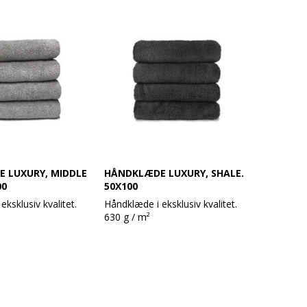
 ikke i vask.
og ændrer sig ikke i vask.
ivelse:
Produktbeskrivelse:
0 x 140 cm
Håndklæde 70 x 140 cm
d
100% bomuld
/ m²
Vægt: 630 g / m²
Farve: White
 og med en robust
Design: Glat og med en robust
dobbelt søm
ndard 100
Øko-Tex Standard 100
95 grader
Vask: Tåler 95 grader
 LUXURY, MIDDLE
HÅNDKLÆDE LUXURY, SHALE.
00
50X100
ksklusiv kvalitet.
Håndklæde i eksklusiv kvalitet.
630 g / m²
håndklæder i et
Super lækre håndklæder i et
ign.
moderne design.
e har en meget høj
Håndklæderne har en meget høj
holder rigtig godt
sugeevne og holder rigtig godt
 ikke i vask.
og ændrer sig ikke i vask.