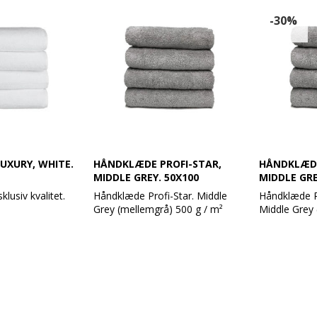
berende, selv
ske.
Produktbeskrivelse:
Produktbeskr
-30%
Håndklæde 50 x 100 cm
Håndklæde 5
r tykke med en
100% bomuld
100% bomul
lket giver ekstra
Vægt: 630 g / m²
Vægt: 630 g 
ne og en
Farve: Elefant Grey
Farve: Middl
. Profi Star er
Design: Glat og med en robust
Design: Glat
certificerede og
dobbelt søm
dobbelt søm
 kemikalier.
Øko-Tex Standard 100
Øko-Tex Sta
Vask: Tåler 95 grader
Vask: Tåler 
lse:
0% bomuld, høj
UXURY, WHITE.
HÅNDKLÆDE PROFI-STAR,
HÅNDKLÆDE
MIDDLE GREY. 50X100
MIDDLE GRE
 140 cm
lusiv kvalitet.
Håndklæde Profi-Star. Middle
Håndklæde Pr
rey
Grey (mellemgrå) 500 g / m²
Middle Grey 
m²
d snorstruktur og
dklæder i et
Profi Star håndklæder er ideelle
e tværgående
.
til wellness, grundet den høje
Profi Star h
belt syning på
ar en meget høj
kvalitet og slidstyrke. Er udført af
til wellness,
.
der rigtig godt
100% bomuld og er både bløde
kvalitet og s
ke i vask.
og meget absorberende, selv
100% bomuld
efter mange vaske.
og meget ab
lse:
efter mange