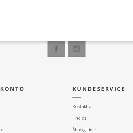
x 100 cm
Håndklæderne er tykke med en
tæt vævning, hvilket giver ekstra
Håndklædern
²
absorberingsevne og en
tæt vævning,
luksuriøs følelse. Profi Star er
absorbering
g med en robust
også OEKO-TEX-certificerede og
luksuriøs føl
fri for skadelige kemikalier.
også OEKO-T
ard 100
fri for skade
grader
Produktbeskrivelse:
Enkeltsidet, 100% bomuld, høj
Produktbeskr
kvalitet
Enkeltsidet,
Vægt: 500 g/m²
kvalitet
Størrelse: 50 x 100 cm
Vægt: 500 g
Farve: Middle Grey
Størrelse: 5
Farve: Middl
Ekstra: glat med snorstruktur og
 KONTO
KUNDESERVICE
rayon på begge tværgående
Ekstra: glat
kanter, med dobbelt syning på
rayon på be
længdekanterne.
kanter, med 
Kontakt os
længdekante
r
Find os
te
Åbningstider