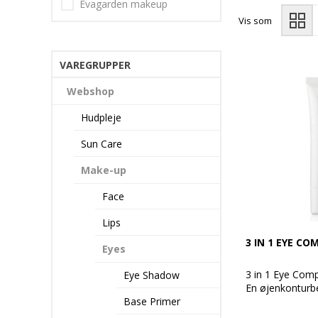
Evagarden makeup
Vis som
VAREGRUPPER
Webshop
Hudpleje
Sun Care
Make-up
Face
Lips
3 IN 1 EYE CO
Eyes
3 in 1 Eye Co
Eye Shadow
En øjenkonturb
Base Primer
Den kombinerer 