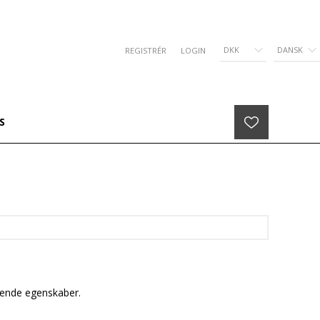
DKK
DANSK
REGISTRÉR
LOGIN
S
tende egenskaber.