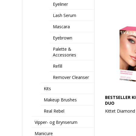
Eyeliner
anti-mørke ran
rynker og reduc
Lash Serum
en behandling f
ungdommeligt l
Mascara
anvendes før m
kan vælge den
Eyebrown
øjenkonturbeha
sover med den p
Palette &
og ham. Effektiv 
Accessories
look.
Refill
Anvendelse:
Påfør hele øjet
Remover Cleanser
EVAGARDEN synt
børste n° 8 elle
Kits
den nænsomt i
fingrene.
BESTSELLER K
Makeup Brushes
DUO
Real Rebel
Kittet Diamond
Vipper- og Brynserum
Indhold:
Mascara Magnif
Manicure
Diamond 856