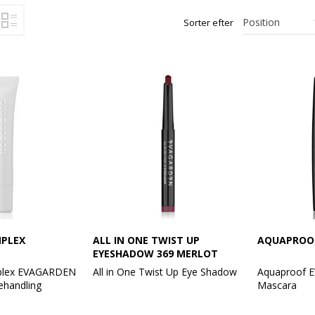
Sorter efter
MPLEX
ALL IN ONE TWIST UP
AQUAPROOF
EYESHADOW 369 MERLOT
mplex EVAGARDEN
All in One Twist Up Eye Shadow
Aquaproof
ehandling
Mascara
En øjenskygge, eyeliner og kajal i
3 handlinger i 1:
ét og samme produkt – til et
En mascara 