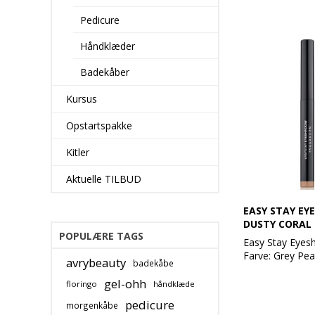
Pedicure
Håndklæder
Badekåber
Kursus
Opstartspakke
Kitler
Aktuelle TILBUD
EASY STAY EY
DUSTY CORAL
POPULÆRE TAGS
Easy Stay Eyes
Farve: Grey Pea
avrybeauty
badekåbe
gel-ohh
EVAGARDEN Eas
floringo
håndklæde
Eyeshadow er e
pedicure
morgenkåbe
automatisk pen,