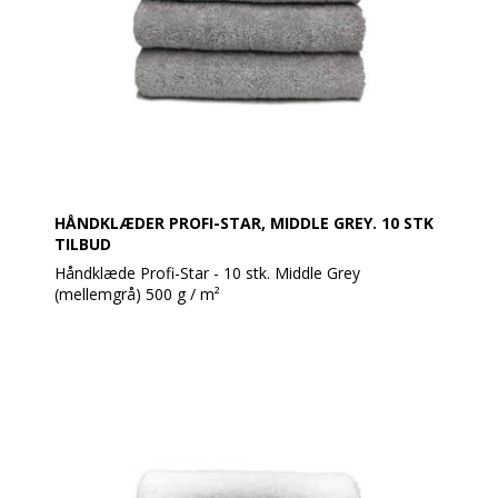
Vægt: 500 g/m²
Størrelse: 50 x 100 cm
Farve: Middle Grey
Ekstra: glat med snorstruktur og rayon på begge
tværgående kanter, med dobbelt syning på
længdekanterne.
HÅNDKLÆDER PROFI-STAR, MIDDLE GREY. 10 STK
TILBUD
Håndklæde Profi-Star - 10 stk. Middle Grey
(mellemgrå) 500 g / m²
Profi Star håndklæder er ideelle til wellness, grundet
den høje kvalitet og slidstyrke. Er udført af 100%
bomuld og er både bløde og meget absorberende,
selv efter mange vaske.
Håndklæderne er tykke med en tæt vævning, hvilket
giver ekstra absorberingsevne og en luksuriøs følelse.
Profi Star er også OEKO-TEX-certificerede og fri for