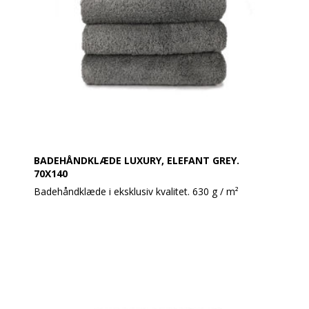
BADEHÅNDKLÆDE LUXURY, ELEFANT GREY.
70X140
Badehåndklæde i eksklusiv kvalitet. 630 g / m²
Super lækre håndklæder i et moderne design.
Håndklæderne har en meget høj sugeevne og holder
rigtig godt og ændrer sig ikke i vask.
Produktbeskrivelse:
Håndklæde 70 x 140 cm
100% bomuld