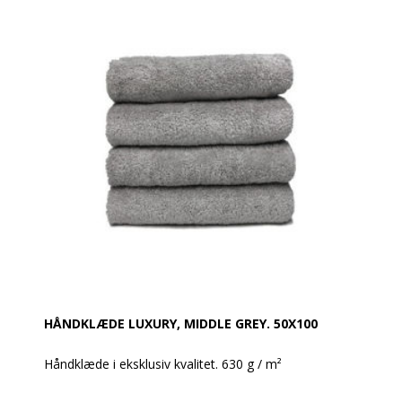
Håndklæde 50 x 100 cm
100% bomuld
Vægt: 630 g / m²
Farve: Elefant Grey
Design: Glat og med en robust dobbelt søm
Øko-Tex Standard 100
Vask: Tåler 95 grader
HÅNDKLÆDE LUXURY, MIDDLE GREY. 50X100
Håndklæde i eksklusiv kvalitet. 630 g / m²
Super lækre håndklæder i et moderne design.