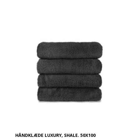
Håndklæderne har en meget høj sugeevne og holder
rigtig godt og ændrer sig ikke i vask.
Produktbeskrivelse:
Håndklæde 50 x 100 cm
100% bomuld
Vægt: 630 g / m²
Farve: Middle Grey
Design: Glat og med en robust dobbelt søm
Øko-Tex Standard 100
Vask: Tåler 95 grader
HÅNDKLÆDE LUXURY, SHALE. 50X100