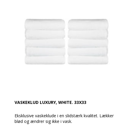
viskose stribe.br>
Produktbeskrivelse:
Badehåndklæde 70 x 140 cm
100 % bomuld
Vægt: 500 g / m2
Farve: Hvid
Design: Glat og med slidstærke dobbeltsømme
Øko-Tex Standard 100, ISO 9001: 2015
Vask: Tåler 95 grader
VASKEKLUD LUXURY, WHITE. 33X33
Eksklusive vaskeklude i en slidstærk kvalitet. Lækker
blød og ændrer sig ikke i vask.
Produktbeskrivelse: