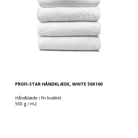
skadelige kemikalier.
Produktbeskrivelse:
Enkeltsidet, 100% bomuld, høj kvalitet
Vægt: 500 g/m²
Størrelse: 50 x 100 cm
Farve: Middle Grey
Ekstra: glat med snorstruktur og rayon på begge
tværgående kanter, med dobbelt syning på
længdekanterne.
PROFI-STAR HÅNDKLÆDE, WHITE 50X100
Håndklæde i fin kvalitet.
500 g / m2
Et kvalitets håndklæde i et elegant design i en
slidstærk kvalitet.
Lækker blød og ændrer sig ikke i vask. Helt ideel til
klinikbrug. Er uden border, men afsluttet med en