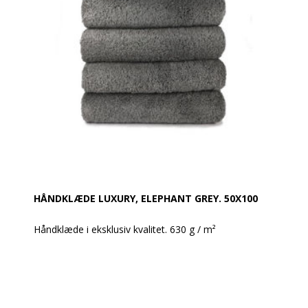
Farve: Hvid
Øko-Tex Standard 100
Vask: Tåler 95 grader
HÅNDKLÆDE LUXURY, ELEPHANT GREY. 50X100
Håndklæde i eksklusiv kvalitet. 630 g / m²
Super lækre håndklæder i et moderne design.
Håndklæderne har en meget høj sugeevne og holder
rigtig godt og ændrer sig ikke i vask.
Produktbeskrivelse: