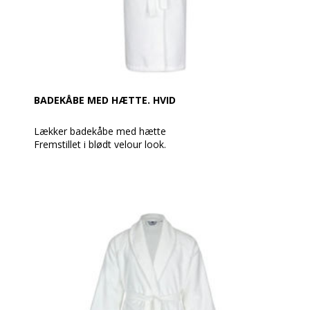
Ekstra: glat med snorstruktur og rayon på begge
tværgående kanter, med dobbelt syning på
længdekanterne.
BADEKÅBE MED HÆTTE. HVID
Lækker badekåbe med hætte
Fremstillet i blødt velour look.
Med 100% mikrovelour udvendig, 100% bomuld
indvendig. Med 2 sidelommer, raglanærmer og
bindebælte.
Badekåber som denne er anvendt af utallige
hotelgæster verden over.
Vægt: 320 g / m²
Farve: Hvid
Øko-Tex Standard 100
Vask: Tåler 95 grader