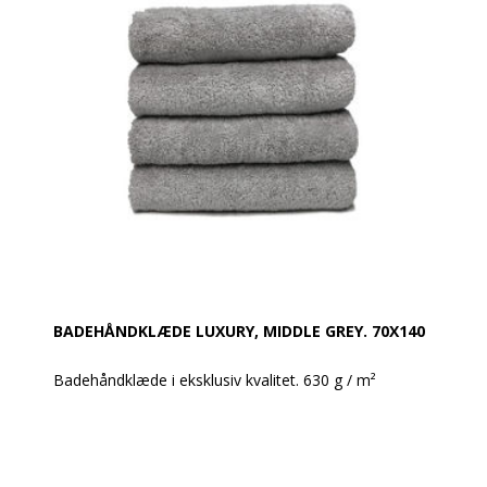
Vægt: 630 g / m²
Farve: Eleant Grey
Design: Glat og med en robust dobbelt søm
Øko-Tex Standard 100
Vask: Tåler 95 grader
BADEHÅNDKLÆDE LUXURY, MIDDLE GREY. 70X140
Badehåndklæde i eksklusiv kvalitet. 630 g / m²
Super lækre håndklæder i et moderne design.
Håndklæderne har en meget høj sugeevne og holder
rigtig godt og ændrer sig ikke i vask.