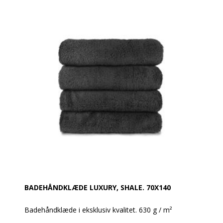
Produktbeskrivelse:
Håndklæde 70 x 140 cm
100% bomuld
Vægt: 630 g / m²
Farve:Middle Grey
Design: Glat og med en robust dobbelt søm
Øko-Tex Standard 100
Vask: Tåler 95 grader
BADEHÅNDKLÆDE LUXURY, SHALE. 70X140
Badehåndklæde i eksklusiv kvalitet. 630 g / m²