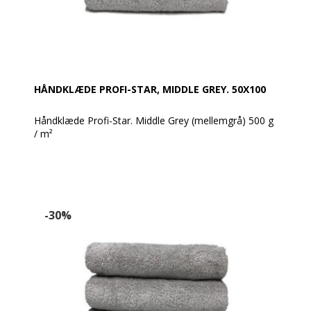
HÅNDKLÆDE PROFI-STAR, MIDDLE GREY. 50X100
Håndklæde Profi-Star. Middle Grey (mellemgrå) 500 g
/ m²
Profi Star håndklæder er ideelle til wellness, grundet
den høje kvalitet og slidstyrke. Er udført af 100%
bomuld og er både bløde og meget absorberende,
selv efter mange vaske.
-30%
Håndklæderne er tykke med en tæt vævning, hvilket
giver ekstra absorberingsevne og en luksuriøs følelse.
Profi Star er også OEKO-TEX-certificerede og fri for
skadelige kemikalier.
Produktbeskrivelse:
Enkeltsidet, 100% bomuld, høj kvalitet