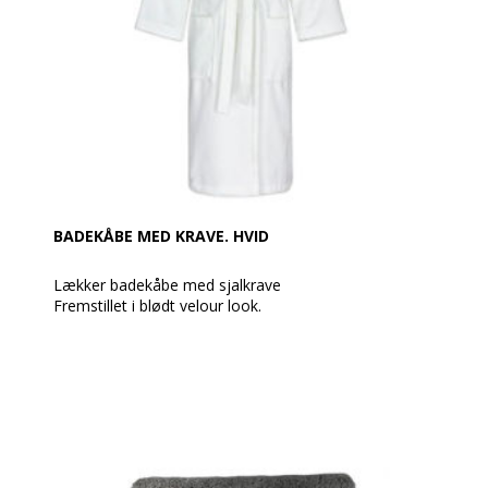
BADEKÅBE MED KRAVE. HVID
Lækker badekåbe med sjalkrave
Fremstillet i blødt velour look.
Med 100% mikrovelour udvendig, 100% bomuld
indvendig. Med 2 sidelommer, raglanærmer og
bindebælte.
Badekåber som denne er anvendt af utallige
hotelgæster verden over.
Vægt: 320 g / m²