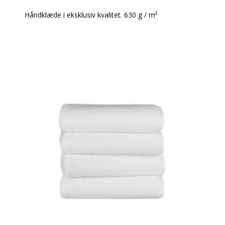
Håndklæde i eksklusiv kvalitet. 630 g / m²
Super lækre håndklæder i et moderne design.
Håndklæderne har en meget høj sugeevne og holder
rigtig godt og ændrer sig ikke i vask.
Produktbeskrivelse:
Håndklæde 50 x 100 cm
100% bomuld
Vægt: 630 g / m²
Farve: Shale
Design: Glat og med en robust dobbelt søm
Øko-Tex Standard 100
Vask: Tåler 95 grader