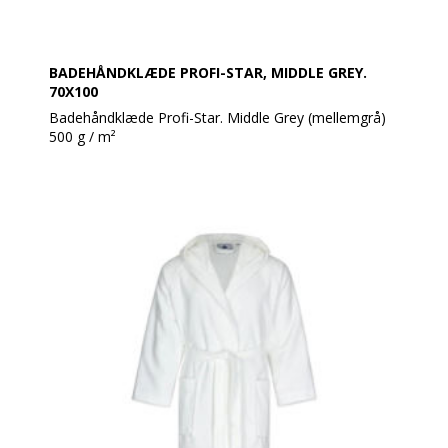
BADEHÅNDKLÆDE PROFI-STAR, MIDDLE GREY.
70X100
Badehåndklæde Profi-Star. Middle Grey (mellemgrå)
500 g / m²
Profi Star håndklæder er ideelle til wellness, grundet
den høje kvalitet og slidstyrke. Er udført af 100%
bomuld og er både bløde og meget absorberende,
selv efter mange vaske.
Håndklæderne er tykke med en tæt vævning, hvilket
giver ekstra absorberingsevne og en luksuriøs følelse.
Profi Star er også OEKO-TEX-certificerede og fri for
skadelige kemikalier.
Produktbeskrivelse:
Enkeltsidet, 100% bomuld, høj kvalitet
Vægt: 500 g/m²
Størrelse: 70 x 140 cm
Farve: Middle Grey