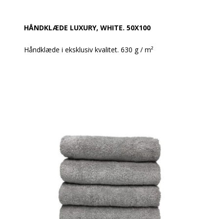
HÅNDKLÆDE LUXURY, WHITE. 50X100
Håndklæde i eksklusiv kvalitet. 630 g / m²
Super lækre håndklæder i et moderne design.
Håndklæderne har en meget høj sugeevne og holder
rigtig godt og ændrer sig ikke i vask.
Produktbeskrivelse:
Håndklæde 50 x 100 cm
100% bomuld
Vægt: 630 g / m²
Farve: Hvid
Design: Glat og med en robust dobbelt søm
Øko-Tex Standard 100
Vask: Tåler 95 grader