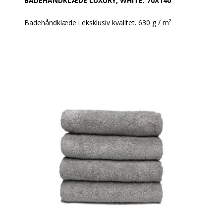
BADEHÅNDKLÆDE LUXURY, WHITE. 70X140
Badehåndklæde i eksklusiv kvalitet. 630 g / m²
Super lækre håndklæder i et moderne design.
Håndklæderne har en meget høj sugeevne og holder
rigtig godt og ændrer sig ikke i vask.
Produktbeskrivelse:
Håndklæde 70 x 140 cm
100% bomuld
Vægt: 630 g / m²
Farve: White
Design: Glat og med en robust dobbelt søm
Øko-Tex Standard 100
Vask: Tåler 95 grader