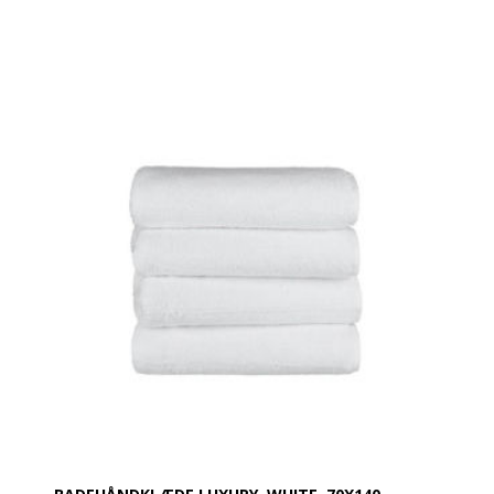
Super lækre håndklæder i et moderne design.
Håndklæderne har en meget høj sugeevne og holder
rigtig godt og ændrer sig ikke i vask.
Produktbeskrivelse:
Håndklæde 70 x 140 cm
100% bomuld
Vægt: 630 g / m²
Farve: Shale
Design: Glat og med en robust dobbelt søm
Øko-Tex Standard 100
Vask: Tåler 95 grader