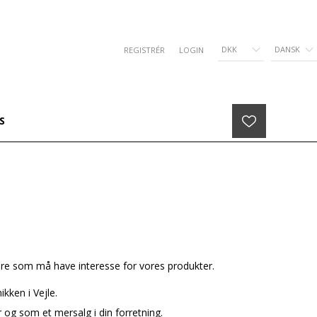
DKK
DANSK
REGISTRÉR
LOGIN
S
dre som må have interesse for vores produkter.
kken i Vejle.
 og som et mersalg i din forretning.