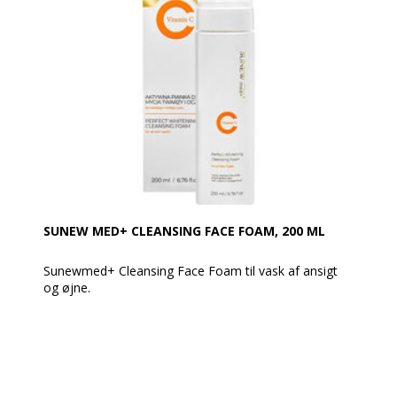
SUNEW MED+ CLEANSING FACE FOAM, 200 ML
Sunewmed+ Cleansing Face Foam til vask af ansigt
og øjne.
Vejl. udsalgspris: 355,-
Et renseprodukt med enzymatisk skum, hvilket er den
perfekte kombination af rensning og pleje. Fjerner
effektivt urenheder og rester af UV-filtre uden at
påvirke hudens beskyttende barriere.