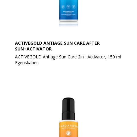
ACTIVEGOLD ANTIAGE SUN CARE AFTER
SUN+ACTIVATOR
ACTIVEGOLD Antiage Sun Care 2in1 Activator, 150 ml
Egenskaber:
• Type: Er to produkter i én: En Aktivator og Efter Sol.
Formål:
Aktivator: Tyrosin stimulerer melanin, hvilket får
huden til at reagere hurtigere på solen. Forkorter
eksponeringstid og giver en hurtigere, lysere og mere
modstandsdygtig tan. Anbefales at starte 3-4 uger før
soleksponering.
Efter Sol: Ideel til blød og silkeblød hud efter
soleksponering. Nærer og fugter øjeblikkeligt.
Tekstur: