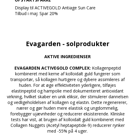
anti-aging ingredienser og avancerede filtre giver
Display til ACTIVEGOLD Antiage Sun Care
enestående hudpleje og beskyttelse.
Tilbud i maj: Spar 20%
• Praktisk Emballage: Kommer i en 150ml (5,07 fl.oz.)
Med 5 x 4 solprodukter + Display +1 tester af hver.
gasfri sprayflaske for nem påføring.
• Fremstillet i Italien: Sikrer høj kvalitet og avanceret
Opstartspakken indeholder:
forskning i hudpleje.
5 stk. Antiage Sun Care SPF50+
• Beskytter mod for tidlig ældning og understøtter
5 stk. Antiage Sun Care SPF30+
Evagarden - solprodukter
immunsystemet.
5 stk. Antiage Sun Care SPF15+
a
• Egnet til alle hudtyper, giver en ikke-fedtet, usynlig
5 stk. Antiage Sun Care After Sun+Activator
AKTIVE INGREDIENSER
finish.
a
• Sikrer, at huden forbliver blød, fløjlsagtig og
Solprodukter med høj SPF til ansigt og krop. Hurtig
EVAGARDEN ACTIVEGOLD COMPLEX:
Kollagenpeptid
beskyttet mod solens skadelige virkninger.
absorption. Er med fugtgivende og anti-age
kombineret med kerne af kolloidalt guld fungerer som
Dette produkt er designet til at give en omfattende
ingredienser for effektiv solbeskyttelse.
transportør, så kollagen hurtigere og dybere assimileres af
og luksuriøs hudplejeoplevelse, mens det sikrer
huden. For at øge effektiviteten yderligere, tilføjes
maksimal solbeskyttelse.
elastinpeptid og hampolie med dokumenteret antioxidant
Har meget høj beskyttelse SPF50+ og er
virkning, hvilket skaber en unik eliksir, der stimulerer dannelsen
vandresistent.
og vedligeholdelsen af kollagen og elastin. Dette regenererer,
Anvendelse:
nærer og gør huden mere elastisk og ungdommelig,
Anvend rigeligt før du udsættes for solen. Påfør igen
forebygger ujævnheder og reducerer eksisterende. Kliniske
ofte for at opretholde beskyttelsen, især efter sved
tests har vist, at brugen af kolloidalt guld kombineret med
eller efter at have været i vandet eller tørret dig.
Collagen Nuggets (Acetyl heptapeptide-9) reducerer rynker
Undgå at udsætte børn for solen i de varmeste timer.
med -55% på 4 uger.
Hold spædbørn og små børn væk fra direkte sollys.