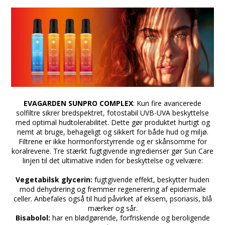
a
Overdreven udsættelse for solen udgør en alvorlig
sundhedsrisiko. Massér indtil det er fuldstændigt
absorberet. Til alle hudtyper. Spray fra en afstand af 5
cm fra kroppen.
aa
EVAGARDEN SUNPRO COMPLEX
: Kun fire avancerede
solfiltre sikrer bredspektret, fotostabil UVB-UVA beskyttelse
med optimal hudtolerabilitet. Dette gør produktet hurtigt og
nemt at bruge, behageligt og sikkert for både hud og miljø.
Filtrene er ikke hormonforstyrrende og er skånsomme for
koralrevene. Tre stærkt fugtgivende ingredienser gør Sun Care
linjen til det ultimative inden for beskyttelse og velvære:
a
Vegetabilsk glycerin:
fugtgivende effekt, beskytter huden
mod dehydrering og fremmer regenerering af epidermale
celler. Anbefales også til hud påvirket af eksem, psoriasis, blå
mærker og sår.
Bisabolol:
har en blødgørende, forfriskende og beroligende