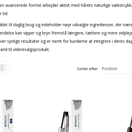
en avancerede formel arbejder aktivt med hårets naturlige vækstcyklu
 tid.
let til daglig brug og indeholder nøje udvalgte ingredienser, der næ
ndelse kan vipper og bryn fremstå længere, tættere og mere velpleje
iver synlige resultater og er nemt for kunderne at integrere i deres d
rand til videresalgsprodukt.
Sorter efter