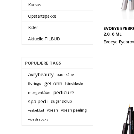
Kursus
Opstartspakke
Kitler
EVOEYE EYEB
2.0, 6 ML
Aktuelle TILBUD
Evoeye Eyebrow
Regenererende
med innovativt
POPULÆRE TAGS
boosterkomplek
avrybeauty
badekåbe
Regenerer og st
øjenbryn med 
gel-ohh
floringo
håndklæde
Formula 2.0! Me
pedicure
morgenkåbe
Sea Rod Oil, bio
botaniske aktiv
spa pedi
sugar scrub
understøtter se
vækst og giver
voesh
voesh peeling
vaskeklud
styrke Første sy
voesh socks
efter 6-8 uger.
Langvarig: stæ
fyldigere øjenbr