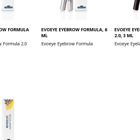
ROW FORMULA
EVOEYE EYEBROW FORMULA, 6
EVOEYE EY
ML
2.0, 3 ML
 Formula 2.0
Evoeye Eyebrow Formula
Evoeye Eyel
 øjenbrynsserum
Styrkende øjenbrynsserum for
Regenereren
mere tæthed og volumen.
med naturli
s.
Gendefiner dine bryn – med
Evoeye Eyebrow Formula! Dette
Få stærke, 
yrk dine
yderst effektive serum fremmer
øjenvipper 
Evoeye Eyebrow
naturlig vækst, lukker huller og
Eyelash Form
d innovativ Black
giver mere volumen. Klinisk
Denne innov
aktivt peptid og
testet, med plantebaserede
aktive ingre
e ingredienser
aktive ingredienser og
peptider, So
rummet naturlig
hyaluronsyre for optimal pleje.
planteekstra
 mere tæthed og
Synlige resultater på bare 8-12
hårrødderne
nlige resultat
uger – for fyldige, udtryksfulde
vækst. Synlig
bryn.
8 uger med 
rkere, mørkere og
brug. Langva
yn.
Anvendelse:
tykkere og 