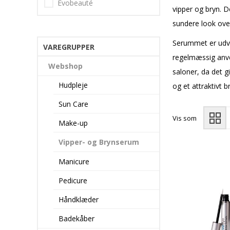
Evobeauté
vipper og bryn. D
sundere look over
Serummet er udvik
VAREGRUPPER
regelmæssig anve
Webshop
saloner, da det g
Hudpleje
og et attraktivt b
Sun Care
Vis som
Make-up
Vipper- og Brynserum
Manicure
Pedicure
Håndklæder
Badekåber