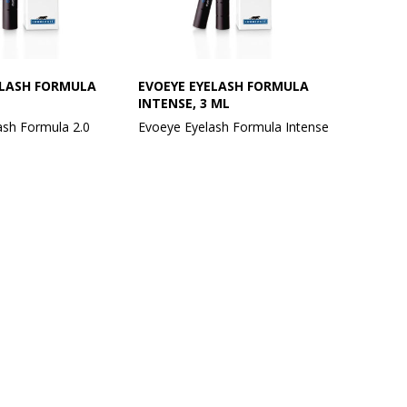
ELASH FORMULA
EVOEYE EYELASH FORMULA
INTENSE, 3 ML
ash Formula 2.0
Evoeye Eyelash Formula Intense
de øjenvippeserum
Maksimal vækst på kortest tid –
gt boosterkompleks
med Evoeye Eyelash Formula
Intense!
tykke og sunde
Dette klinisk testede
– med Evoeye
øjenvippeserum kombinerer et
ula 2.0.
kraftfuldt boosterpeptid med
ative formel med
dokumenterede
dienser med
planteekstrakter, hyaluronsyre
rtehavsstavolie og
og E-vitamin.
kter regenererer
For synligt længere, tykkere og
 og fremmer naturlig
stærkere øjenvipper på bare 4-6
e resultater efter 6-
uge.
regelmæssig daglig
Langvarig: længere, tykkere og
rig: styrkede,
mørkere øjenvipper – selv med
mørkere vipper med
tidligere inaktive hårsække.