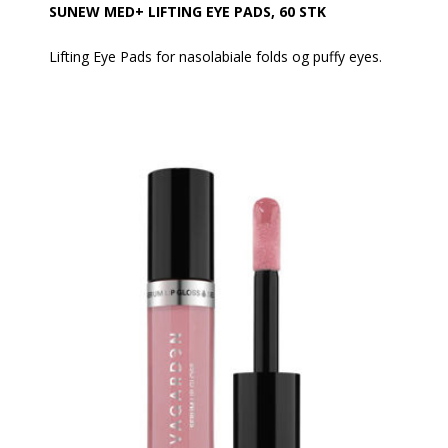
SUNEW MED+ LIFTING EYE PADS, 60 STK
Lifting Eye Pads for nasolabiale folds og puffy eyes.
Vejl. udsalgspris 360,-
Med Sunewmed+ Lifting Eye Pads er virkningen af
aktive ingredienser forlænget og mere intense.
93 % af de adspurgte personer fandt, at virkningerne
af at bruge disse pads er synlige efter den første
anvendelse.
Effekter af at bruge Sunewmed+ foryngende pads:
• Strålende hud under øjnene
• Mindsker hævelse og mørke rande
• Intenst fugtet og afslappet hud.
Aktive ingredienser i Sunewmed+ Lifting Eye Pads:
• Curled cartilage ekstrakt har en kølende, plejende og
hævelseshæmmende effekt. Beskytter mod vandtab
og letter fordelingen og optagelsen andre værdifulde
ingredienser.
• Trehalose - fugter effektivt huden og styrker dens