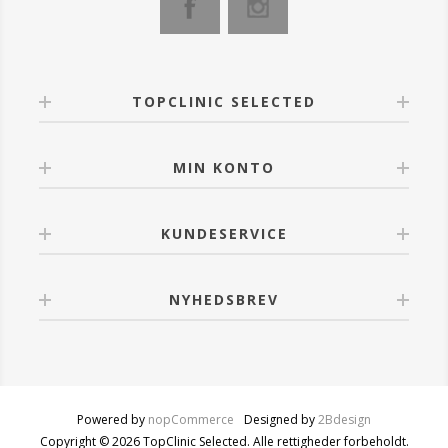
let film for en opbyggelig og naturlig medium-høj
dækning.
Med indhold af en ny "Brightening Active"-teknologi,
som hjælper Light Up Concealer med straks at lysne
TOPCLINIC SELECTED
og reducere poser og mørke rande.
Er velegnet til alle hudtyper.
MIN KONTO
Anvendelse:
Med den innovative og praktiske applikator, som gør
brugen enkel og effektiv. Fortsæt med EVAGARDEN
KUNDESERVICE
n°8 børsten for at optimere nuancen. Det anbefales
påført før foundation for at skjule
ufuldkommenheder.
NYHEDSBREV
Powered by
nopCommerce
Designed by
2Bdesign
Copyright © 2026 TopClinic Selected. Alle rettigheder forbeholdt.