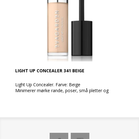
Resultatet? Ingen klumper, ingen udtværing og en
fejlfri påføring.
LIGHT UP CONCEALER 341 BEIGE
Light Up Concealer. Farve: Beige
Minimerer mørke rande, poser, små pletter og
rødme.
Rig på eksklusive aktive ingredienser, kombineret med
sensoriske pulvere, spreder lyset for en blød
fokuseffekt, der lyser op med det samme; anti-aging-
resultatet er øjeblikkeligt.
Vedhæftende, men let at påføre, skaber den en tynd,