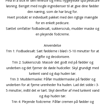
Pedi in a Box er den reneste og mest hygiejniske spa pedicure
løsning. Beriget med nogle ingredienser til at give dine fødder
den næring, som de har brug for.
Hvert produkt er individuelt pakket med den rigtige mængde
for en enkelt pedicure.
Sættet omfatter fodbadesalt, sukkerscrub, mudder maske og
en plejende fodcreme.
Anvendelse
Trin 1: Fodbadesalt: Sæt fødderne i blød i 5-10 minutter for at
afgifte og deodorisere.
Trin 2: Sukkerscrub: Massér det godt ind på fødder og
underben og det fjerner de døde hudceller. Skyl grundigt med
lunkent vand og dup huden tør.
Trin 3: Muddermaske: Påfør muddermaske på fødder og
underben for at fjerne urenheder fra huden. Lad det sidde i 3-
5 minutter, indtil det er tørt. Skyl derefter af med lunkent vand
og dup huden tør.
Trin 4: Plejende fodcreme: Påfør cremen på fødder og