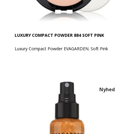
LUXURY COMPACT POWDER 884 SOFT PINK
Luxury Compact Powder EVAGARDEN. Soft Pink
Er en ny generation af multifunktionel kompakt
pudder med en højteknologisk formel, der både kan
anvendes som ansigtspudder og bronzer.
Den bløde og luksuriøse tekstur giver ekstrem
komfort og smelter ind i huden for en perfekt, usynlig
Nyhed
og glat finish.
Den særlige fremstillingsproces og eksklusive
cremede ingredienser, der er infunderet i pudderet,
giver en silkeblød effekt, der føles som kashmir både
ved berøring og påføring.
Finishen er ekstremt naturlig takket være patenterede
biomimetiske pigmenter, der skaber en "second skin"
effekt, hvilket resulterer i et langvarigt fejlfrit