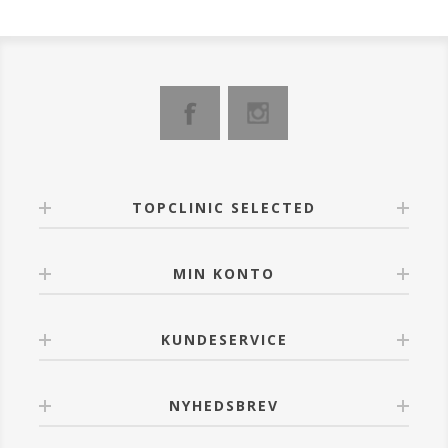
Beriget med et kompleks af naturlige
planteekstrakter, herunder Aloe Vera, Allantoin,
Panthenol og Lakrids, som giver en behagelig og
gavnlig effekt på huden.
Behagelig og skånsom, fjerner den effektivt makeup,
samtidig med at den bevarer hudens balance og
respekterer miljøet takket være nedbrydelige,
plantebaserede overfladeaktive stoffer.
Anvendelse:
TOPCLINIC SELECTED
Påfør med hjælp af en vatrondel og rens ansigt og
hals. For at opnå en bedre effekt omkring øjnene
anbefales det at lade vatrondeller gennemvædet i
micellarvand hvile på øjenlågene i et par sekunder for
MIN KONTO
at fjerne eventuelle makeuprester.
Ikke nødvendig med afskylning med vand.
KUNDESERVICE
NYHEDSBREV