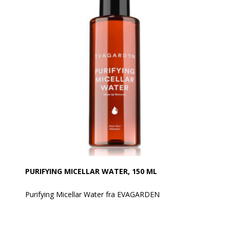
Påføringen er nem og jævn, og den sikrer en
langvarig holdbarhed uden at tvære ud. Resultatet? Et
magnetisk blik med iriserende reflekser og ekstrem
glans.
PURIFYING MICELLAR WATER, 150 ML
Purifying Micellar Water fra EVAGARDEN
Er en rensende micellarvand til sart eller uren hud,
som renser, fjerner makeup og renser ansigt og øjne.