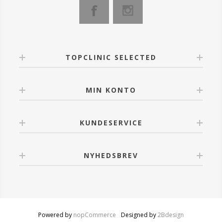
pedicure løsning. Beriget med nogle ingredienser til at
give dine fødder den næring, som de har brug for.
Hvert produkt er individuelt pakket med den rigtige
mængde for en enkelt pedicure.
Sættet omfatter fodbadesalt, sukkerscrub, mudder
maske og en plejende fodcreme.
TOPCLINIC SELECTED
Anvendelse
Trin 1: Fodbadesalt: Sæt fødderne i blød i 5-10
minutter for at afgifte og deodorisere.
MIN KONTO
Trin 2: Sukkerscrub: Massér det godt ind på fødder og
underben og det fjerner de døde hudceller. Skyl
grundigt med lunkent vand og dup huden tør.
KUNDESERVICE
Trin 3: Muddermaske: Påfør muddermaske på fødder
og underben for at fjerne urenheder fra huden. Lad
det sidde i 3-5 minutter, indtil det er tørt. Skyl derefter
af med lunkent vand og dup huden tør.
NYHEDSBREV
Trin 4: Plejende fodcreme: Påfør cremen på fødder
og underben og massér området indtil det er helt
absorberet.
Powered by
nopCommerce
Designed by
2Bdesign