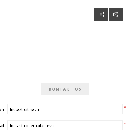
KONTAKT OS
*
avn
*
ail