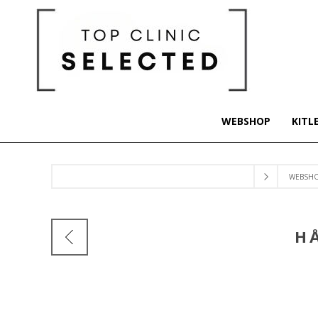
WEBSHOP
KITL
WEBSH
H