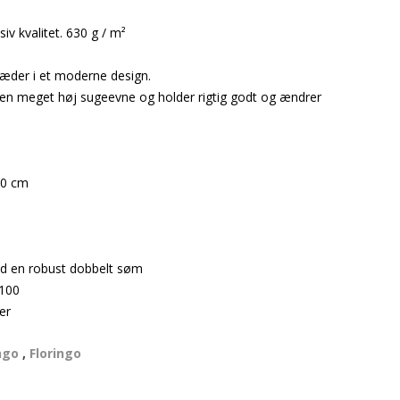
iv kvalitet. 630 g / m²
æder i et moderne design.
en meget høj sugeevne og holder rigtig godt og ændrer
:
00 cm
ed en robust dobbelt søm
 100
er
ngo
,
Floringo