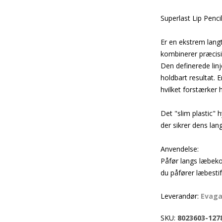
Superlast Lip Penc
Er en ekstrem lan
kombinerer præcisi
Den definerede linj
holdbart resultat. 
hvilket forstærker 
Det "slim plastic" h
der sikrer dens lan
Anvendelse:
Påfør langs læbek
du påfører læbestif
Leverandør:
Evag
SKU:
8023603-127