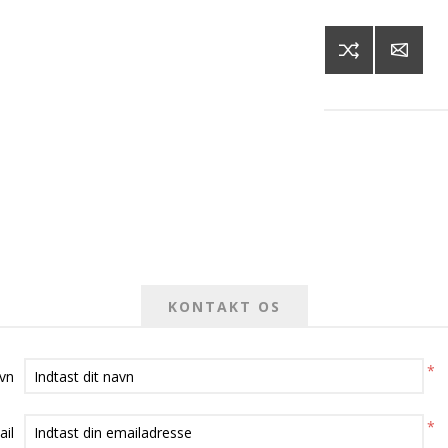
KONTAKT OS
*
avn
*
ail