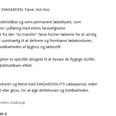
il EVAGARDEN. Farve: Hot Kiss
gtidsholdbar og semi-permanent læbeblyant, som
on i påføring med intens farveafgivelse.
e fra den "no transfer" farve former læberne for et utrolig
Er uundværlig til at definere og fremhæve læbekonturen,
holdbarheden af lipgloss og læbestift.
ylster er specifikt designet til at bevare de flygtige stoffer,
gtidsholdbare effekt.
onturen og blend med EVAGARDEN n°3 Læbepensel, inden
t eller gloss, for at øge definitionen og holdbarheden.
arden makeup
80-0