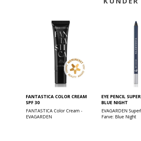
KUNDER 
FANTASTICA COLOR CREAM
EYE PENCIL SUPER
SPF 30
BLUE NIGHT
FANTASTICA Color Cream -
EVAGARDEN Superla
EVAGARDEN
Farve: Blue Night
Din hemmelighed til fejlfri hud på
Giver en intens fa
et øjeblik!
"super" varighed.
Oplev FANTASTICA Color Cream
En farve, der ikke s