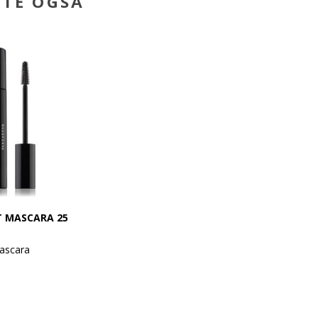
BTE OGSÅ
T MASCARA 25
ascara
e og definerede
intens, langvarig