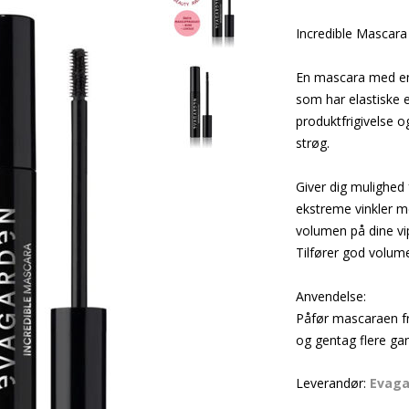
Incredible Masca
En mascara med en 
som har elastiske e
produktfrigivelse o
strøg.
Giver dig mulighed
ekstreme vinkler m
volumen på dine vip
Tilfører god volume
Anvendelse:
Påfør mascaraen fr
og gentag flere gan
Leverandør:
Evag