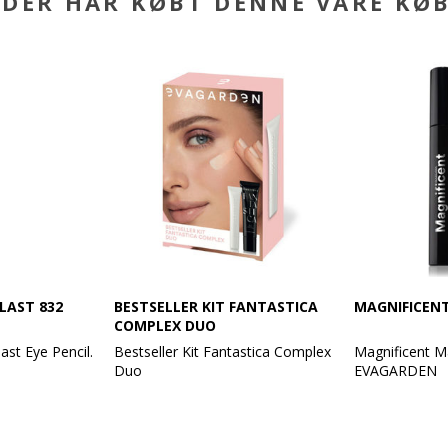
DER HAR KØBT DENNE VARE KØ
LAST 832
BESTSELLER KIT FANTASTICA
MAGNIFICEN
COMPLEX DUO
st Eye Pencil.
Bestseller Kit Fantastica Complex
Magnificent M
Duo
EVAGARDEN
rve med en
Indhold:
For forlænged
Fantastica Color Cream + 3 in 1
vipper med en 
mitter af, og
Eye Complex
volumeffekt.