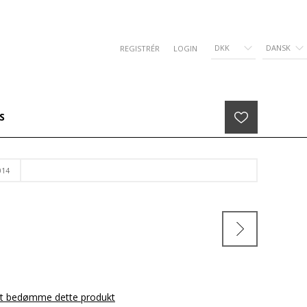
DKK
DANSK
REGISTRÉR
LOGIN
S
014
 at bedømme dette produkt