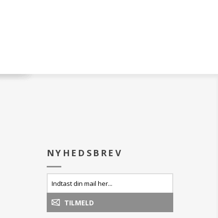
ter hver vippe,
te og tyndeste, fra
 kæmmer og adskiller
er lag efter lag
ur og fylde.
s mangfoldiggjorte,
e og kæmmede,
vilket fremhæver
ængde, for en
ekt.
n ekstremt lette,
 hurtigtørende
r vipperne fleksible
 tid.
NYHEDSBREV
en fra vippernes
d at dreje
og gentag flere
du opnår det
tat, og opbygger
 lag.