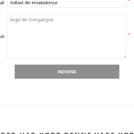
*
ail
*
el