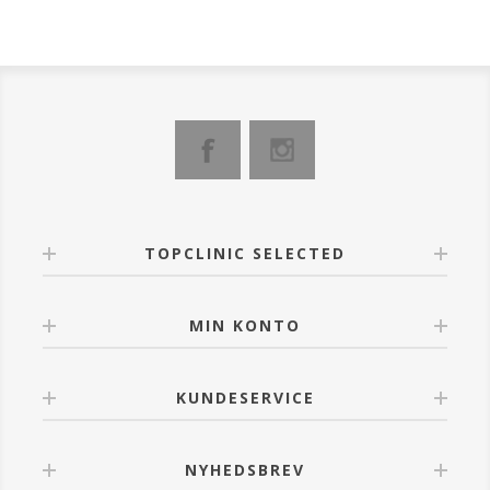
Pomaden er spækket med de mest effektive
ingredienser i kampen mod sprukne, tørre og revnede
læber. Den skaber et tyndt beskyttende lag på huden,
takket være hvilket læberne er silkebløde og bløde
hele dagen, intensivt fugtes og regenereres, og
revnet hud beroliges og regenereres.
Er baseret på sheasmør fra nødderne fra det
afrikanske Maslosz Parka-træ. Watermelon Kiss Lip
Balm skaber et tyndt beskyttende lag på huden, der
holder læberne bløde hele dagen lang.
TOPCLINIC SELECTED
Effekt, som er bevist:
100% - læber er intenst fugtede i 24 timer
100% - læber regenereres
MIN KONTO
86% - læber er silkebløde og balsamen beroliger
huden
KUNDESERVICE
Virkning ved brugen af læbepomaden:
• Intensivt fugtede læber
• Silkebløde og bløde læber
• Revnet hud beroliges og regenereres
NYHEDSBREV