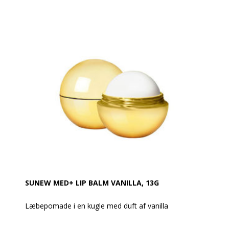
fodforkælelsesdestination med Heel Repair Balm
Retail Display Kit – en fantastisk måde at øge din
detailomsætning og hæve dine kunders
hjemmefodplejeregimer.
SUNEW MED+ LIP BALM VANILLA, 13G
Læbepomade i en kugle med duft af vanilla
Vejl. udsalgspris: 55,-