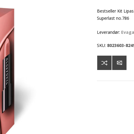
Bestseller Kit Lipa
Superlast no.786
Leverandør:
Evag
SKU:
8023603-824