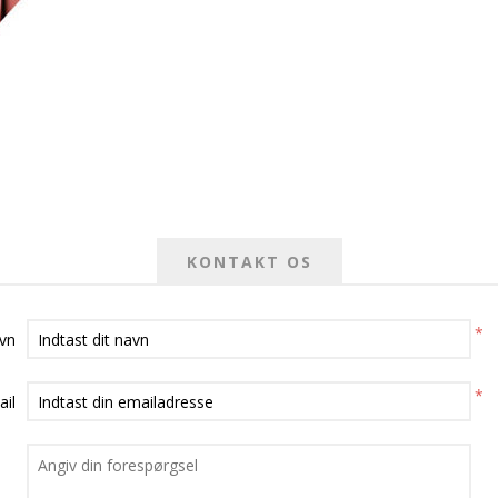
KONTAKT OS
*
avn
*
ail